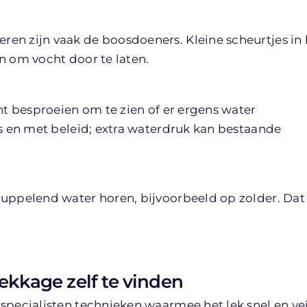
en zijn vaak de boosdoeners. Kleine scheurtjes in 
n om vocht door te laten.
ht besproeien om te zien of er ergens water
is en met beleid; extra waterdruk kan bestaande
ruppelend water horen, bijvoorbeeld op zolder. Dat
kkage zelf te vinden
specialisten technieken waarmee het lek snel en vei