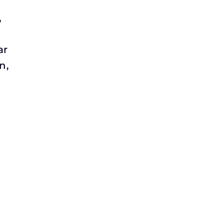
,
ar
n,
e