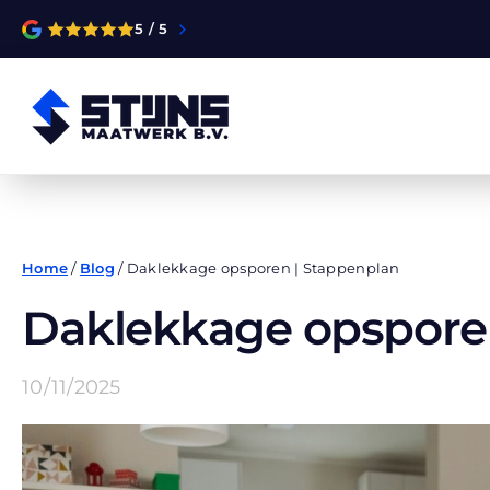
5 / 5
Home
/
Blog
/
Daklekkage opsporen | Stappenplan
Daklekkage opspore
10/11/2025