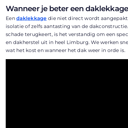
Wanneer je beter een daklekkage 
Een
daklekkage
die niet direct wordt aangepakt,
isolatie of zelfs aantasting van de dakconstructi
schade terugkeert, is het verstandig om een specia
en dakherstel uit in heel Limburg. We werken snel
wat het kost en wanneer het dak weer in orde is.